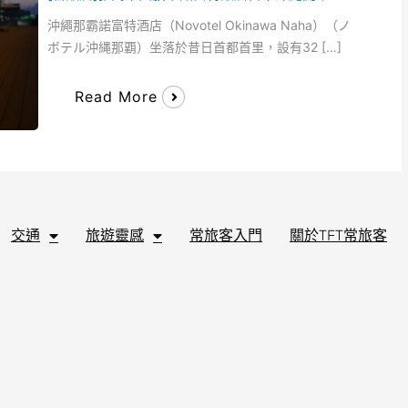
沖繩那霸諾富特酒店（Novotel Okinawa Naha）（ノ
ボテル沖縄那覇）坐落於昔日首都首里，設有32 […]
Read More
交通
旅遊靈感
常旅客入門
關於TFT常旅客