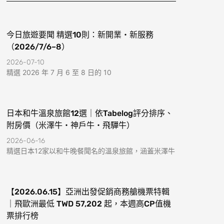
k
a
-
m
f
今日旅遊要聞 精選10則：新開業・新服務
（2026/7/6–8）
2026-07-10
精選 2026 年 7 月 6 至 8 日的 10
日本和牛溫泉旅館12選｜依Tabelog評分排序、
附房價（米澤牛・神戶牛・飛驒牛）
2026-06-16
精選日本12家以和牛晚餐聞名的溫泉旅館，涵蓋米澤牛
【2026.06.15】亞洲出發促銷商務艙機票特輯
｜飛歐洲最低 TWD 57,202 起，本週高CP值機
票排行榜