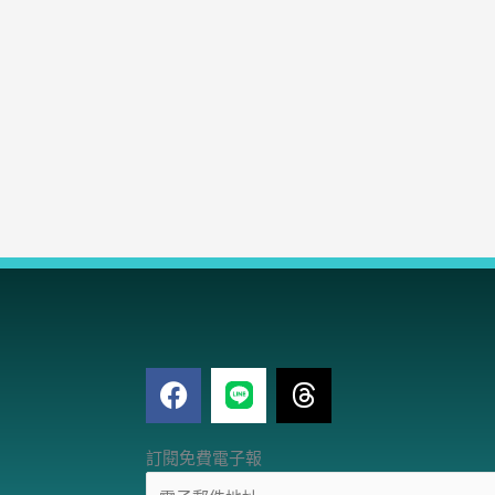
F
T
a
h
c
r
電
e
e
訂閱免費電子報
子
b
a