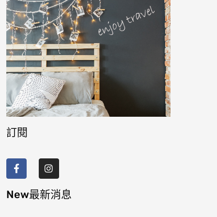
訂閱
F
I
a
n
c
s
e
t
b
a
New最新消息
o
g
o
r