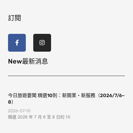
訂閱
F
I
a
n
c
s
e
t
b
a
o
g
New最新消息
o
r
k
a
-
m
f
今日旅遊要聞 精選10則：新開業・新服務（2026/7/6–
8）
2026-07-10
精選 2026 年 7 月 6 至 8 日的 10