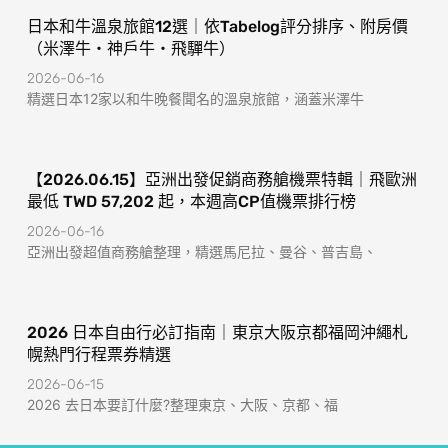
日本和牛溫泉旅館12選｜依Tabelog評分排序、附房價
（米澤牛・神戶牛・飛驒牛）
2026-06-16
精選日本12家以和牛晚餐聞名的溫泉旅館，涵蓋米澤牛
【2026.06.15】亞洲出發促銷商務艙機票特輯｜飛歐洲
最低 TWD 57,202 起，本週高CP值機票排行榜
2026-06-16
亞洲出發超值商務艙整理，精選馬尼拉、曼谷、普吉島、
2026 日本自由行必訂指南｜東京大阪京都福岡沖繩札
幌熱門行程票券精選
2026-06-15
2026 去日本要訂什麼?整理東京、大阪、京都、福