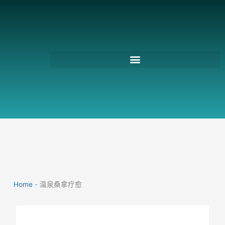
跳
至
主
要
內
容
Home
-
温泉桑拿疗愈