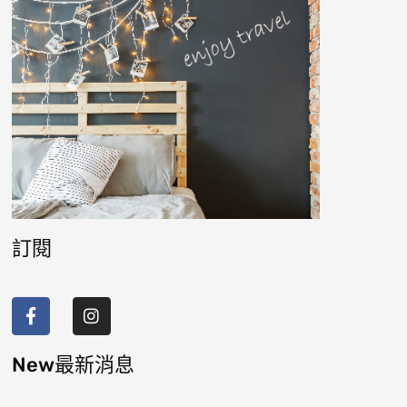
訂閱
F
I
a
n
c
s
e
t
b
a
New最新消息
o
g
o
r