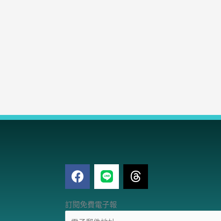
F
T
a
h
c
r
電
e
e
訂閱免費電子報
子
b
a