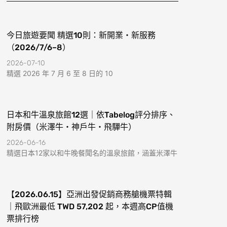
k
a
-
m
f
今日旅遊要聞 精選10則：新開業・新服務
（2026/7/6–8）
2026-07-10
精選 2026 年 7 月 6 至 8 日的 10
日本和牛溫泉旅館12選｜依Tabelog評分排序、
附房價（米澤牛・神戶牛・飛驒牛）
2026-06-16
精選日本12家以和牛晚餐聞名的溫泉旅館，涵蓋米澤牛
【2026.06.15】亞洲出發促銷商務艙機票特輯
｜飛歐洲最低 TWD 57,202 起，本週高CP值機
票排行榜