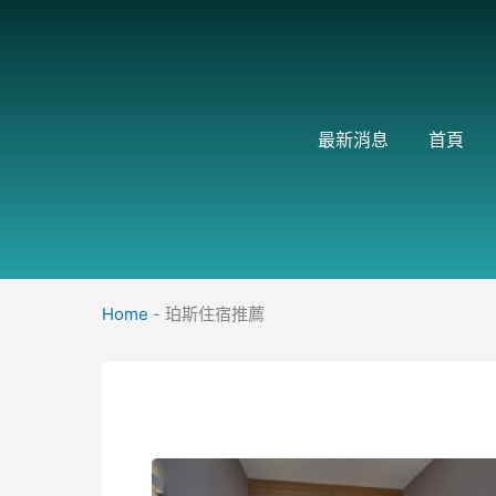
跳
至
主
要
內
最新消息
首頁
容
Home
-
珀斯住宿推薦