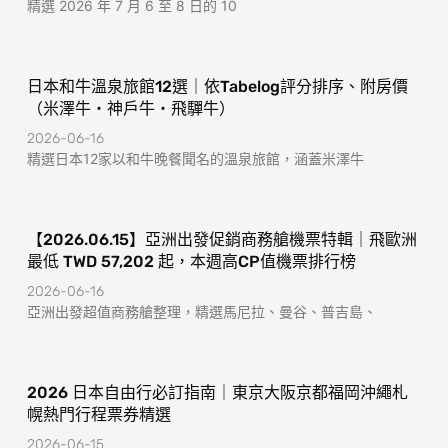
精選 2026 年 7 月 6 至 8 日的 10
日本和牛溫泉旅館12選｜依Tabelog評分排序、附房價
（米澤牛・神戶牛・飛驒牛）
2026-06-16
精選日本12家以和牛晚餐聞名的溫泉旅館，涵蓋米澤牛
【2026.06.15】亞洲出發促銷商務艙機票特輯｜飛歐洲
最低 TWD 57,202 起，本週高CP值機票排行榜
2026-06-16
亞洲出發超值商務艙整理，精選馬尼拉、曼谷、普吉島、
2026 日本自由行必訂指南｜東京大阪京都福岡沖繩札
幌熱門行程票券精選
2026-06-15