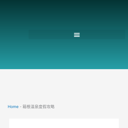
跳
至
主
要
內
容
Home
-
箱根温泉度假攻略