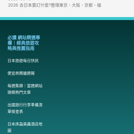
2026 去日本要訂什麼?整理東京、大阪、京都、福
必讀 網站精選專
欄｜經典旅遊攻
略與推薦指南
日本旅遊每日快訊
便宜商務艙週報
每週集錦｜當週網站
頭條熱門文章
出國旅行行李準備清
單檢查表
日本床蝨臭蟲酒店地
圖