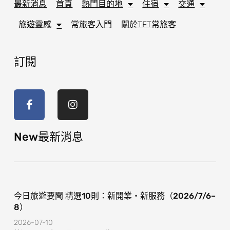
最新消息
首頁
熱門目的地
住宿
交通
旅遊靈感
常旅客入門
關於TFT常旅客
訂閱
F
I
a
n
c
s
e
t
b
a
o
g
New最新消息
o
r
k
a
-
m
f
今日旅遊要聞 精選10則：新開業・新服務（2026/7/6–
8）
2026-07-10