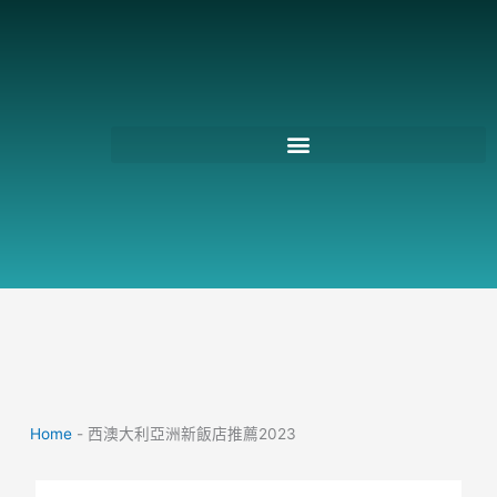
跳
至
主
要
內
容
Home
-
西澳大利亞洲新飯店推薦2023