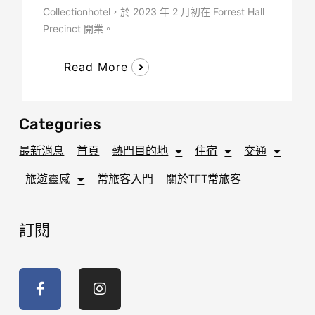
Collectionhotel，於 2023 年 2 月初在 Forrest Hall
Precinct 開業。
Read More
Categories
最新消息
首頁
熱門目的地
住宿
交通
旅遊靈感
常旅客入門
關於TFT常旅客
訂閱
F
I
a
n
c
s
e
t