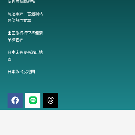
便宜商務艙週報
每週集錦｜當週網站
頭條熱門文章
出國旅行行李準備清
單檢查表
日本床蝨臭蟲酒店地
圖
日本熊出沒地圖
F
T
a
h
c
r
e
e
電
訂閱免費電子報
子
b
a
郵
o
d