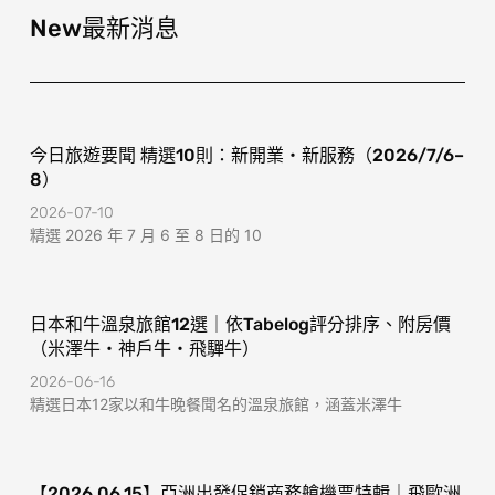
b
a
o
g
New最新消息
o
r
k
a
-
m
f
今日旅遊要聞 精選10則：新開業・新服務（2026/7/6–
8）
2026-07-10
精選 2026 年 7 月 6 至 8 日的 10
日本和牛溫泉旅館12選｜依Tabelog評分排序、附房價
（米澤牛・神戶牛・飛驒牛）
2026-06-16
精選日本12家以和牛晚餐聞名的溫泉旅館，涵蓋米澤牛
【2026.06.15】亞洲出發促銷商務艙機票特輯｜飛歐洲