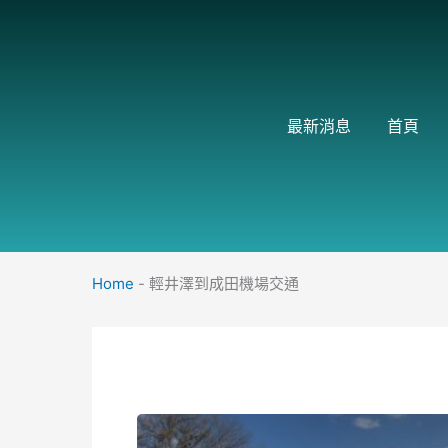
跳
至
主
要
內
最新消息
首頁
容
Home
-
輕井澤到成田機場交通