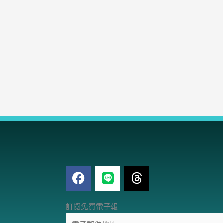
F
T
a
h
c
r
電
e
e
訂閱免費電子報
子
b
a