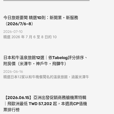
k
a
-
m
f
今日旅遊要聞 精選10則：新開業・新服務
（2026/7/6–8）
2026-07-10
精選 2026 年 7 月 6 至 8 日的 10
日本和牛溫泉旅館12選｜依Tabelog評分排序、
附房價（米澤牛・神戶牛・飛驒牛）
2026-06-16
精選日本12家以和牛晚餐聞名的溫泉旅館，涵蓋米澤牛
【2026.06.15】亞洲出發促銷商務艙機票特輯
｜飛歐洲最低 TWD 57,202 起，本週高CP值機
票排行榜