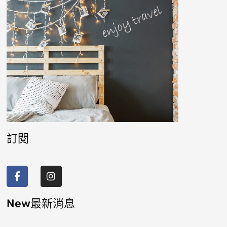
訂閱
F
I
a
n
c
s
e
t
b
a
New最新消息
o
g
o
r