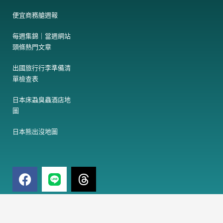
便宜商務艙週報
每週集錦｜當週網站
頭條熱門文章
出國旅行行李準備清
單檢查表
日本床蝨臭蟲酒店地
圖
日本熊出沒地圖
F
T
a
h
c
r
e
e
電
訂閱免費電子報
子
b
a