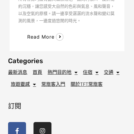
約沉穩，讓您感受大自然的色彩與氣息、風和聲音，
以及空氣的原樣。請一邊享受潺潺的流水聲和變幻莫
測的風景，一邊度過悠閒的時光。
Read More
Categories
最新消息
首頁
熱門目的地
住宿
交通
旅遊靈感
常旅客入門
關於TFT常旅客
訂閱
F
I
a
n
c
s