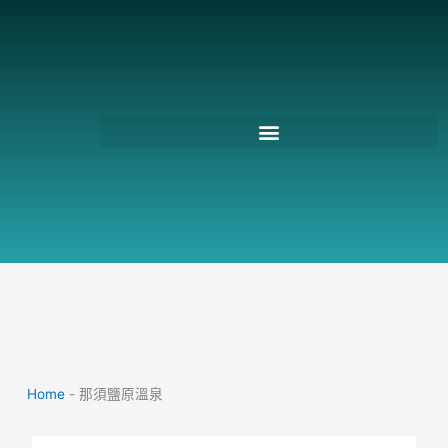
跳
至
主
要
內
容
Home
-
那須鹽原溫泉