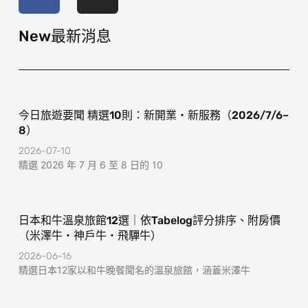
e
t
b
a
o
g
New最新消息
o
r
k
a
-
m
f
今日旅遊要聞 精選10則：新開業・新服務（2026/7/6–
8）
2026-07-10
精選 2026 年 7 月 6 至 8 日的 10
日本和牛溫泉旅館12選｜依Tabelog評分排序、附房價
（米澤牛・神戶牛・飛驒牛）
2026-06-16
精選日本12家以和牛晚餐聞名的溫泉旅館，涵蓋米澤牛