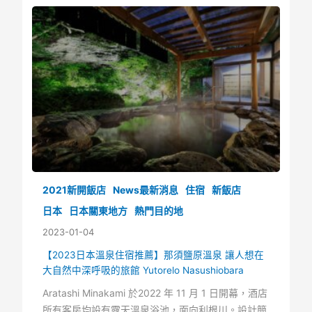
2021新開飯店
News最新消息
住宿
新飯店
日本
日本關東地方
熱門目的地
2023-01-04
【2023日本溫泉住宿推薦】那須鹽原溫泉 讓人想在
大自然中深呼吸的旅館 Yutorelo Nasushiobara
Aratashi Minakami 於2022 年 11 月 1 日開幕，酒店
所有客房均設有露天溫泉浴池，面向利根川。設計簡