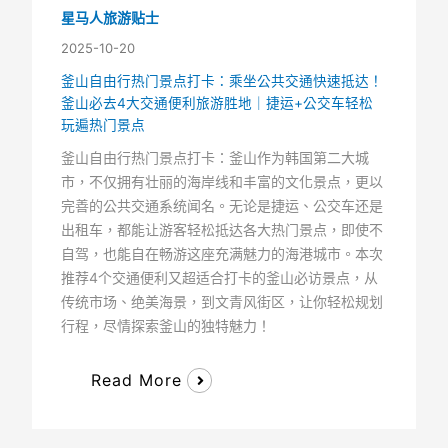
星马人旅游贴士
2025-10-20
釜山自由行热门景点打卡：乘坐公共交通快速抵达！
釜山必去4大交通便利旅游胜地｜捷运+公交车轻松
玩遍热门景点
釜山自由行热门景点打卡：釜山作为韩国第二大城
市，不仅拥有壮丽的海岸线和丰富的文化景点，更以
完善的公共交通系统闻名。无论是捷运、公交车还是
出租车，都能让游客轻松抵达各大热门景点，即使不
自驾，也能自在畅游这座充满魅力的海港城市。本次
推荐4个交通便利又超适合打卡的釜山必访景点，从
传统市场、绝美海景，到文青风街区，让你轻松规划
行程，尽情探索釜山的独特魅力！
Read More