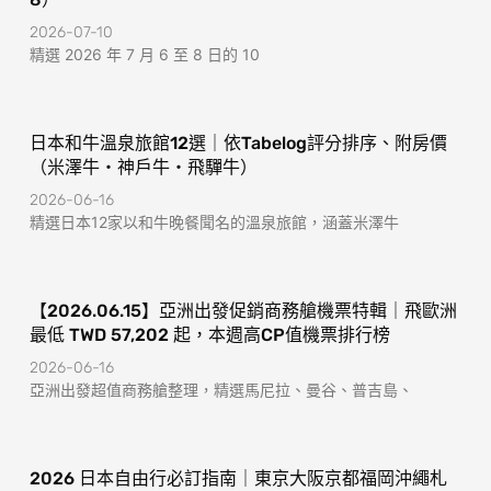
2026-07-10
精選 2026 年 7 月 6 至 8 日的 10
日本和牛溫泉旅館12選｜依Tabelog評分排序、附房價
（米澤牛・神戶牛・飛驒牛）
2026-06-16
精選日本12家以和牛晚餐聞名的溫泉旅館，涵蓋米澤牛
【2026.06.15】亞洲出發促銷商務艙機票特輯｜飛歐洲
最低 TWD 57,202 起，本週高CP值機票排行榜
2026-06-16
亞洲出發超值商務艙整理，精選馬尼拉、曼谷、普吉島、
2026 日本自由行必訂指南｜東京大阪京都福岡沖繩札