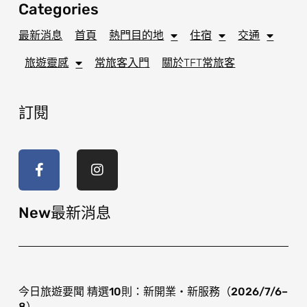
Categories
最新消息
首頁
熱門目的地
住宿
交通
旅遊靈感
常旅客入門
關於TFT常旅客
訂閱
F
I
a
n
c
s
e
t
b
a
o
g
New最新消息
o
r
k
a
-
m
f
今日旅遊要聞 精選10則：新開業・新服務（2026/7/6–
8）