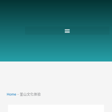
跳
至
主
要
內
容
Home
-
釜山文化体验