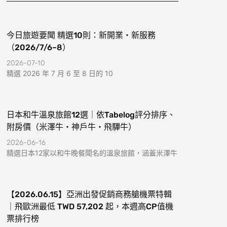
k
a
-
m
f
今日旅遊要聞 精選10則：新開業・新服務
（2026/7/6–8）
2026-07-10
精選 2026 年 7 月 6 至 8 日的 10
日本和牛溫泉旅館12選｜依Tabelog評分排序、
附房價（米澤牛・神戶牛・飛驒牛）
2026-06-16
精選日本12家以和牛晚餐聞名的溫泉旅館，涵蓋米澤牛
【2026.06.15】亞洲出發促銷商務艙機票特輯
｜飛歐洲最低 TWD 57,202 起，本週高CP值機
票排行榜