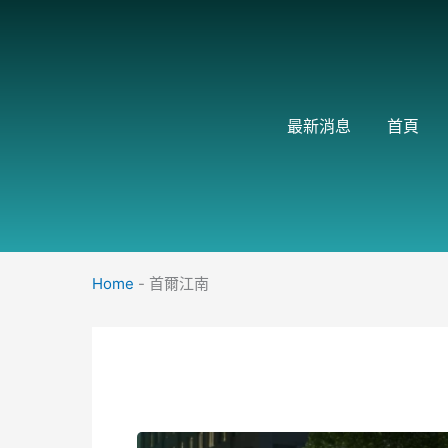
跳
至
主
要
內
最新消息
首頁
容
Home
-
首爾江南