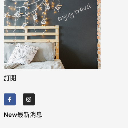
訂閱
F
I
a
n
c
s
e
t
b
a
New最新消息
o
g
o
r