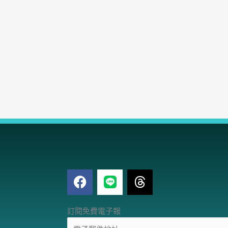
F
T
a
h
c
r
電
e
e
訂閱免費電子報
子
b
a