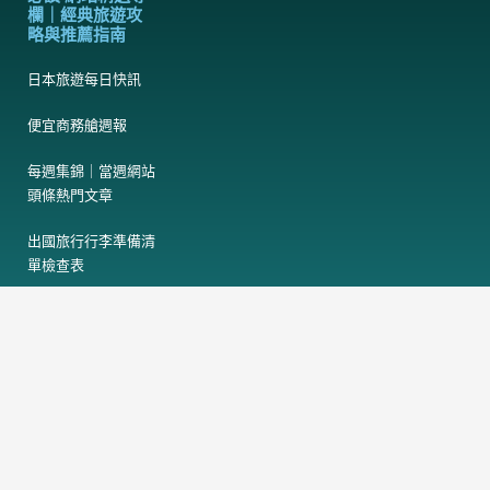
欄｜經典旅遊攻
略與推薦指南
日本旅遊每日快訊
便宜商務艙週報
每週集錦｜當週網站
頭條熱門文章
出國旅行行李準備清
單檢查表
日本床蝨臭蟲酒店地
圖
日本熊出沒地圖
F
T