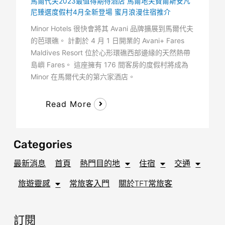
馬爾代夫2023最值得期待酒店 馬爾地夫費爾斯安凡
尼臻選度假村4月全新登場 蜜月浪漫住宿推介
Minor Hotels 很快會將其 Avani 品牌擴展到馬爾代夫
的芭環礁。 計劃於 4 月 1 日開業的 Avani+ Fares
Maldives Resort 位於心形環礁西部邊緣的天然熱帶
島嶼 Fares。 這座擁有 176 間客房的度假村將成為
Minor 在馬爾代夫的第六家酒店。
Read More
Categories
最新消息
首頁
熱門目的地
住宿
交通
旅遊靈感
常旅客入門
關於TFT常旅客
訂閱