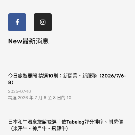
F
I
a
n
c
s
e
t
b
a
o
g
New最新消息
o
r
k
a
-
m
f
今日旅遊要聞 精選10則：新開業・新服務（2026/7/6–
8）
2026-07-10
精選 2026 年 7 月 6 至 8 日的 10
日本和牛溫泉旅館12選｜依Tabelog評分排序、附房價
（米澤牛・神戶牛・飛驒牛）