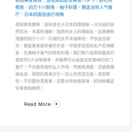
高知美食推荐：游览高知必尝美食TOP 5！必吃烤
鲣鱼、四万十川鲜鱼、柚子料理，精选当地人气餐
厅｜日本四国自由行攻略
高知美食推荐：高知县位于日本四国南部，以壮丽的自
然风光、丰富的海鲜、独特的乡土料理闻名。这里拥有
清澈的四万十川、壮阔的太平洋海岸线，不仅适合观
光，更是美食爱好者的天堂。尽情享受高知名产炙烤鲣
鱼、充满柚子香气的特色料理。我们将介绍高知最具代
表性的5大当地美食，并推荐可以品尝这些美味的热门
餐厅！不论是热闹的弘人市场、传统居酒屋，还是隐藏
版名店，高知的美食文化一定让你流连忘返。来到高
知，不仅要欣赏美景，还要大啖地道美味，赶快收藏这
份美食指南吧！
Read More