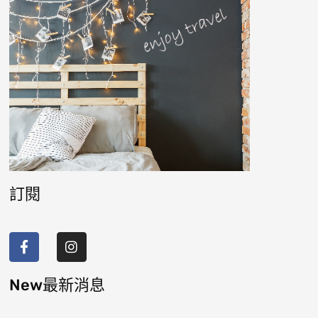
訂閱
F
I
a
n
c
s
e
t
b
a
New最新消息
o
g
o
r