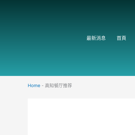
跳
至
主
要
內
最新消息
首頁
容
Home
-
高知餐厅推荐