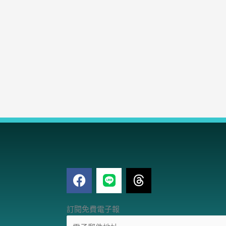
F
T
a
h
c
r
電
e
e
訂閱免費電子報
子
b
a