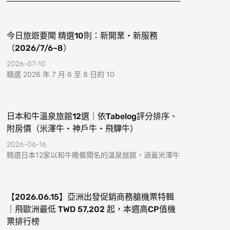
k
a
-
m
f
今日旅遊要聞 精選10則：新開業・新服務
（2026/7/6–8）
2026-07-10
精選 2026 年 7 月 6 至 8 日的 10
日本和牛溫泉旅館12選｜依Tabelog評分排序、
附房價（米澤牛・神戶牛・飛驒牛）
2026-06-16
精選日本12家以和牛晚餐聞名的溫泉旅館，涵蓋米澤牛
【2026.06.15】亞洲出發促銷商務艙機票特輯
｜飛歐洲最低 TWD 57,202 起，本週高CP值機
票排行榜