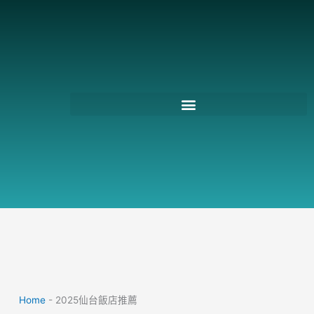
跳
至
主
要
內
容
Home
-
2025仙台飯店推薦