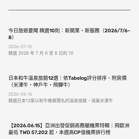
o
r
k
a
-
m
f
今日旅遊要聞 精選10則：新開業・新服務（2026/7/6–
8）
2026-07-10
精選 2026 年 7 月 6 至 8 日的 10
日本和牛溫泉旅館12選｜依Tabelog評分排序、附房價
（米澤牛・神戶牛・飛驒牛）
2026-06-16
精選日本12家以和牛晚餐聞名的溫泉旅館，涵蓋米澤牛
【2026.06.15】亞洲出發促銷商務艙機票特輯｜飛歐洲
最低 TWD 57,202 起，本週高CP值機票排行榜