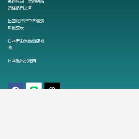
每週集錦｜當週網站
頭條熱門文章
出國旅行行李準備清
單檢查表
日本床蝨臭蟲酒店地
圖
日本熊出沒地圖
F
T
a
h
c
r
e
e
電
訂閱免費電子報
子
b
a
郵
o
d
件
o
s
訂閱
地