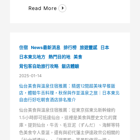
Read More
住宿
News最新消息
排行榜
旅遊靈感
日本
日本東北地方
熱門目的地
美食
背包客自助旅行攻略
飯店體驗
2025-01-14
仙台美食與溫泉住宿推薦：精選12間超美味早餐飯
店，體驗牛舌料理，秋保與作並溫泉之旅｜日本東北
自由行好吃朝食酒店排名推介
仙台美食與溫泉住宿推薦：從東京搭東北新幹線約
1.5小時即可抵達仙台，這裡是美食與歷史文化的寶
庫。提到仙台，牛舌、毛豆泥（ずんだ）、海鮮等特
色美食令人垂涎，還有與初代藩主伊達政宗公相關的
「仙台城遺址」、「瑞鳳殿」等景點值得一遊。