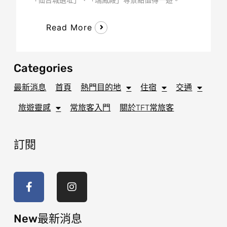
Read More
Categories
最新消息
首頁
熱門目的地
住宿
交通
旅遊靈感
常旅客入門
關於TFT常旅客
訂閱
F
I
a
n
c
s
e
t
b
a
o
g
New最新消息