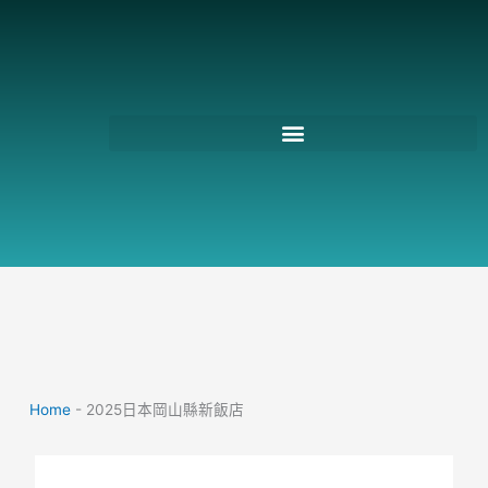
跳
至
主
要
內
容
Home
-
2025日本岡山縣新飯店