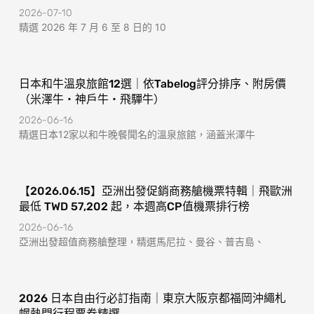
2026-07-10
精選 2026 年 7 月 6 至 8 日的 10
日本和牛溫泉旅館12選｜依Tabelog評分排序、附房價
（米澤牛・神戶牛・飛驒牛）
2026-06-16
精選日本12家以和牛晚餐聞名的溫泉旅館，涵蓋米澤牛
【2026.06.15】亞洲出發促銷商務艙機票特輯｜飛歐洲
最低 TWD 57,202 起，本週高CP值機票排行榜
2026-06-16
亞洲出發超值商務艙整理，精選馬尼拉、曼谷、普吉島、
2026 日本自由行必訂指南｜東京大阪京都福岡沖繩札
幌熱門行程票券精選