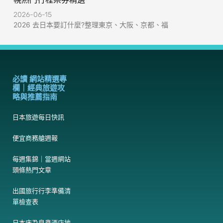
2026-06-15
2026 去日本要訂什麼?整理東京、大阪、京都、福
必讀 網站精選專
欄｜經典旅遊攻
略與推薦指南
日本旅遊每日快訊
便宜商務艙週報
每週集錦｜當週網站
頭條熱門文章
出國旅行行李準備清
單檢查表
日本床蝨臭蟲酒店地