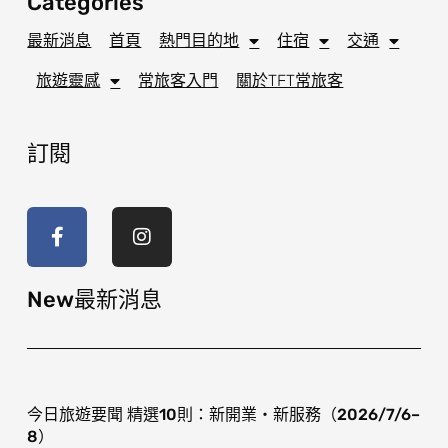
Categories
最新消息
首頁
熱門目的地
住宿
交通
旅遊靈感
常旅客入門
關於TFT常旅客
訂閱
F
I
a
n
c
s
e
t
b
a
o
g
New最新消息
o
r
k
a
-
m
f
今日旅遊要聞 精選10則：新開業・新服務（2026/7/6–
8）