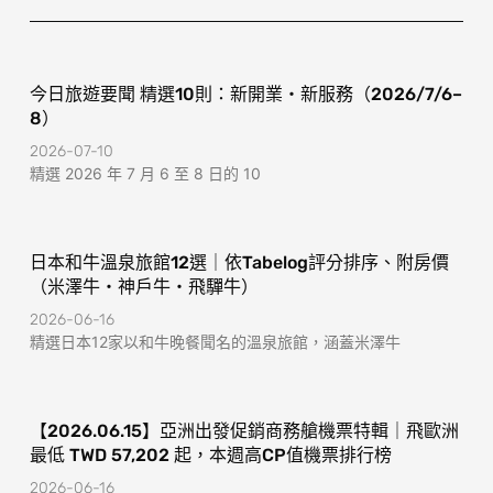
k
a
-
m
f
今日旅遊要聞 精選10則：新開業・新服務（2026/7/6–
8）
2026-07-10
精選 2026 年 7 月 6 至 8 日的 10
日本和牛溫泉旅館12選｜依Tabelog評分排序、附房價
（米澤牛・神戶牛・飛驒牛）
2026-06-16
精選日本12家以和牛晚餐聞名的溫泉旅館，涵蓋米澤牛
【2026.06.15】亞洲出發促銷商務艙機票特輯｜飛歐洲
最低 TWD 57,202 起，本週高CP值機票排行榜
2026-06-16