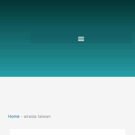
跳
至
主
要
內
容
Home
-
airasia taiwan