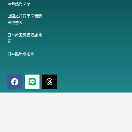
頭條熱門文章
出國旅行行李準備清
單檢查表
日本床蝨臭蟲酒店地
圖
日本熊出沒地圖
F
T
a
h
c
r
e
e
電
訂閱免費電子報
子
b
a
郵
o
d
件
o
s
訂閱
地
k
址