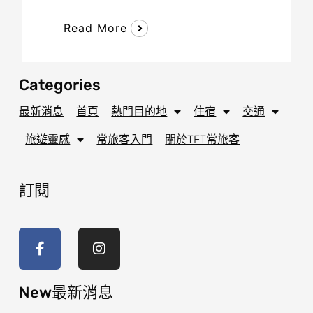
Read More
Categories
最新消息
首頁
熱門目的地
住宿
交通
旅遊靈感
常旅客入門
關於TFT常旅客
訂閱
F
I
a
n
c
s
e
t
b
a
o
g
New最新消息
o
r