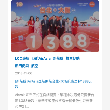
LCC廉航
亞航AirAsia
新航線
機票促銷
熱門促銷
航空
2018-11-06
[新航線]AirAsia亞航開航台北-大阪航班單程1388元
起
AirAsia宣布正式在官網開賣，單程未稅最低只要新台
幣1,388元起，豪華平躺座位單程未税最低也只要新
台幣3 […]