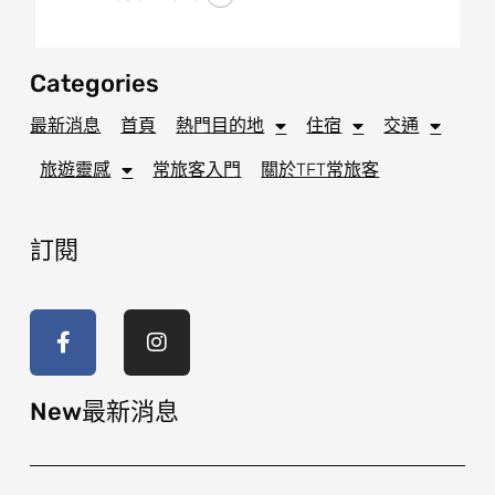
Categories
最新消息
首頁
熱門目的地
住宿
交通
旅遊靈感
常旅客入門
關於TFT常旅客
訂閱
F
I
a
n
c
s
e
t
b
a
o
g
New最新消息
o
r
k
a
-
m