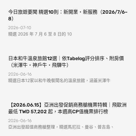
f
今日旅遊要聞 精選10則：新開業・新服務（2026/7/6–
8）
2026-07-10
精選 2026 年 7 月 6 至 8 日的 10
日本和牛溫泉旅館12選｜依Tabelog評分排序、附房價
（米澤牛・神戶牛・飛驒牛）
2026-06-16
精選日本12家以和牛晚餐聞名的溫泉旅館，涵蓋米澤牛
【2026.06.15】亞洲出發促銷商務艙機票特輯｜飛歐洲
最低 TWD 57,202 起，本週高CP值機票排行榜
2026-06-16
亞洲出發超值商務艙整理，精選馬尼拉、曼谷、普吉島、