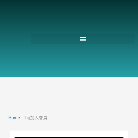
跳
至
主
要
內
容
Home
-
ihg加入會員