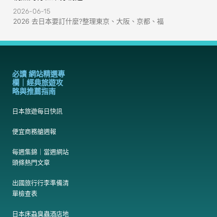
2026-06-15
2026 去日本要訂什麼?整理東京、大阪、京都、福
必讀 網站精選專
欄｜經典旅遊攻
略與推薦指南
日本旅遊每日快訊
便宜商務艙週報
每週集錦｜當週網站
頭條熱門文章
出國旅行行李準備清
單檢查表
日本床蝨臭蟲酒店地