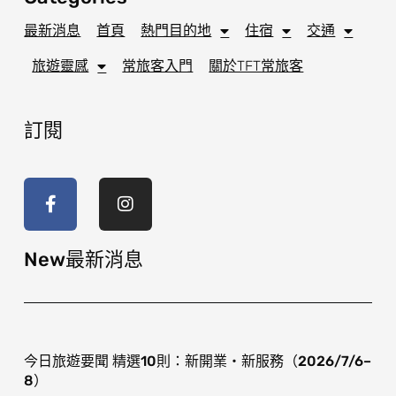
最新消息
首頁
熱門目的地
住宿
交通
旅遊靈感
常旅客入門
關於TFT常旅客
訂閱
F
I
a
n
c
s
e
t
b
a
o
g
New最新消息
o
r
k
a
-
m
f
今日旅遊要聞 精選10則：新開業・新服務（2026/7/6–
8）