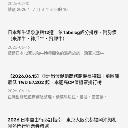
2026-07-10
精選 2026 年 7 月 6 至 8 日的 10
日本和牛溫泉旅館12選｜依Tabelog評分排序、附房價
（米澤牛・神戶牛・飛驒牛）
2026-06-16
精選日本12家以和牛晚餐聞名的溫泉旅館，涵蓋米澤牛
【2026.06.15】亞洲出發促銷商務艙機票特輯｜飛歐洲
最低 TWD 57,202 起，本週高CP值機票排行榜
2026-06-16
亞洲出發超值商務艙整理，精選馬尼拉、曼谷、普吉島、
2026 日本自由行必訂指南｜東京大阪京都福岡沖繩札
幌熱門行程票券精選