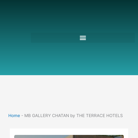
跳
至
主
要
內
容
Home
-
MB GALLERY CHATAN by THE TERRACE HOTELS