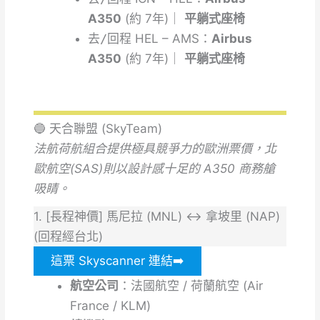
A350
(約 7年)｜
平躺式座椅
去/
回
程
HEL – AMS：
Airbus
A350
(約 7年)｜
平躺式座椅
🔵 天合聯盟 (SkyTeam)
法航荷航組合提供極具競爭力的歐洲票價，北
歐航空(SAS)則以設計感十足的 A350 商務艙
吸睛。
1. [長程神價] 馬尼拉 (MNL) ↔ 拿坡里 (NAP)
(回程經台北)
這票 Skyscanner 連結➡️
航空公司
：法國航空 / 荷蘭航空 (Air
France / KLM)