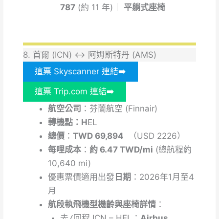
787
(約 11 年)｜
平躺式座椅
8. 首爾 (ICN) ↔ 阿姆斯特丹 (AMS)
這票 Skyscanner 連結➡️
這票 Trip.com 連結➡️
航空公司
：芬蘭航空 (Finnair)
轉機點：H
EL
總價
：
TWD 69,894
（USD 2226）
每哩成本
：
約 6.47 TWD/mi
(總航程約
10,640 mi)
優惠票價適用出發
日期
：2026年1月至4
月
航段執飛機型機齡與座椅詳情
：
去/
回
程
ICN – HEL：
Airbus