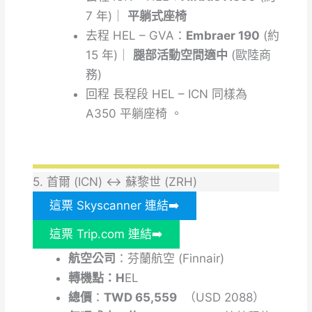
7 年)｜
平躺式座椅
去程
HEL – GVA：
Embraer 190
(約
15 年)｜
腿部活動空間適中
(歐陸商
務)
回程
長程段 HEL – ICN 同樣為
A350 平躺座椅 。
5. 首爾 (ICN) ↔ 蘇黎世 (ZRH)
這票 Skyscanner 連結➡️
這票 Trip.com 連結➡️
航空公司
：芬蘭航空 (Finnair)
轉機點：H
EL
總價
：
TWD 65,559
（USD 2088）