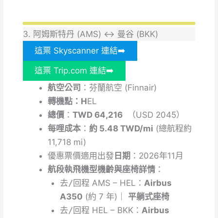
3. 阿姆斯特丹 (AMS) ↔ 曼谷 (BKK)
這票 Skyscanner 連結➡️
這票 Trip.com 連結➡️
航空公司
：芬蘭航空 (Finnair)
轉機點：H
EL
總價
：
TWD 64,216
（USD 2045）
每哩成本
：
約 5.48 TWD/mi
(總航程約
11,718 mi)
優惠票價適用出發
日期
：2026年11月
航段執飛機型機齡與座椅詳情
：
去/回程
AMS – HEL：
Airbus
A350
(約 7 年)｜
平躺式座椅
去/回程
HEL – BKK：
Airbus