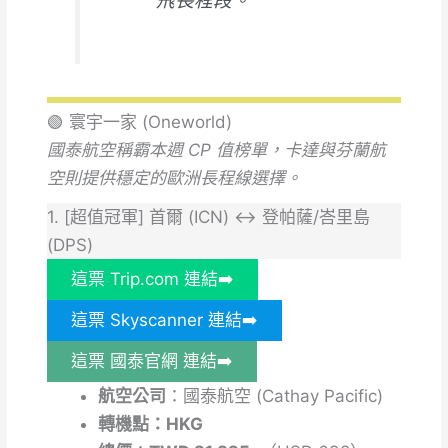
飛長程段。
🟢 寰宇一家 (Oneworld)
國泰航空稱霸本週 CP 值榜單，卡達與芬蘭航
空則提供穩定的歐洲長程線選擇。
1. [超值冠軍] 首爾 (ICN) ↔ 登帕薩/峇里島
(DPS)
這票 Trip.com 連結➡️
這票 Skyscanner 連結➡️
這票 國泰官網 連結➡️
航空公司
：國泰航空 (Cathay Pacific)
轉機點：HKG