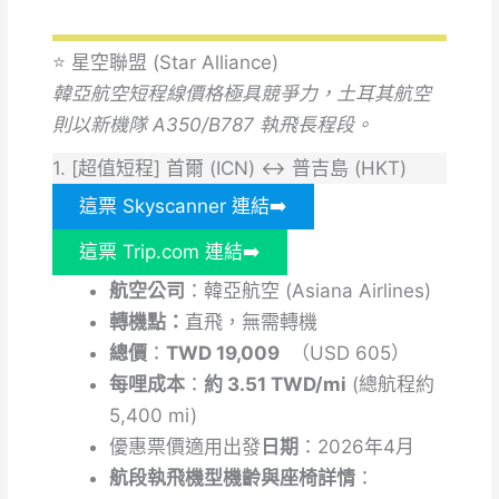
⭐️ 星空聯盟 (Star Alliance)
韓亞航空短程線價格極具競爭力，土耳其航空
則以新機隊 A350/B787 執飛長程段。
1. [超值短程] 首爾 (ICN) ↔ 普吉島 (HKT)
這票 Skyscanner 連結➡️
這票 Trip.com 連結➡️
航空公司
：韓亞航空 (Asiana Airlines)
轉機點：
直飛，無需轉機
總價
：
TWD 19,009
（USD 605）
每哩成本
：
約 3.51 TWD/mi
(總航程約
5,400 mi)
優惠票價適用出發
日期
：2026年4月
航段執飛機型機齡與座椅詳情
：