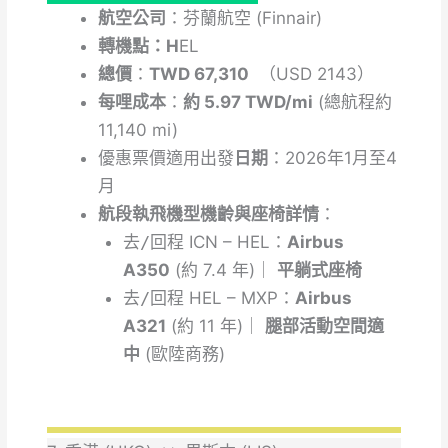
航空公司
：芬蘭航空 (Finnair)
轉機點：H
EL
總價
：
TWD 67,310
（USD 2143）
每哩成本
：
約 5.97 TWD/mi
(總航程約
11,140 mi)
優惠票價適用出發
日期
：2026年1月至4
月
航段執飛機型機齡與座椅詳情
：
去/
回
程
ICN – HEL：
Airbus
A350
(約 7.4 年)｜
平躺式座椅
去/
回
程
HEL – MXP：
Airbus
A321
(約 11 年)｜
腿部活動空間適
中
(歐陸商務)