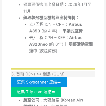
優惠票價適用出發
日期
：2026年1月至
11月
航段執飛機型機齡與座椅詳情
：
去/回程
ICN – CPH：
Airbus
A350
(約 4 年)｜
平躺式座椅
去/回程
CPH – KEF：
Airbus
A320neo
(約 6年)｜
腿部活動空間
適中
(歐陸商務)
3. 首爾 (ICN) ↔ 關島 (GUM)
這票 Skyscanner 連結➡️
這票 Trip.com 連結➡️
航空公司
：大韓航空 (Korean Air)