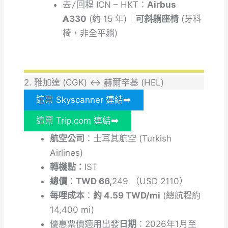
去/回程
ICN – HKT：
Airbus
A330
(約 15 年)｜
可斜躺座椅
(牙科
椅，非全平躺)
2. 雅加達 (CGK) ↔ 赫爾辛基 (HEL)
這票 Skyscanner 連結➡️
這票 Trip.com 連結➡️
航空公司
：土耳其航空 (Turkish
Airlines)
轉機點：
IST
總價
：
TWD 66,
249 （USD 2110）
每哩成本
：
約 4.59 TWD/mi
(總航程約
14,400 mi)
優惠票價適用出發
日期
：2026年1月至