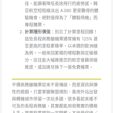
佳，能顯著降低長途飛行的疲勞感。韓
亞航空短程線派出 A380 更是難得的體
驗機會，絕對值得為了「體驗飛機」而
專程購票。
計算隱形價值
：別忘了計算里程回饋！
這些長程商務艙機票通常擁有 125% 甚
至更高的里程累積率。以本週的歐洲線
為例，一趟來回累積的哩程數與定級積
分，往往能大幅推進您的航空會籍保級
進度，或加速兌換下一張免費機票。
平價商務艙機票從來不是傳說，而是資訊與彈
性的遊戲。只要掌握聯盟規則、善用外站出發
與轉機城市停留一次玩多國，很多看起來遙不
可及的長程商務艙，其實都能用很務實的價格
入手。當里程累積到一定門檻，不論是保級／