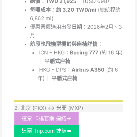
總價
：
TWD 21,925
（USD 698）
每哩成本
：
約 3.20 TWD/mi
(總航程約
6,862 mi)
優惠票價適用出發
日期
：2026年2月、3
月
航段執飛機型機齡與座椅詳情
：
ICN – HKG：
Boeing 777
(約 16 年)
｜
平躺式座椅
HKG – DPS：
Airbus A350
(約 6
年)｜
平躺式座椅
2. 北京 (PKX) ↔ 米蘭 (MXP)
這票 卡達官網 連結➡️
這票 Trip.com 連結➡️