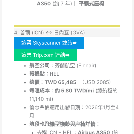
A350
(約 7 年)｜
平躺式座椅
4. 首爾 (ICN) ↔ 日內瓦 (GVA)
這票 Skyscanner 連結➡️
這票 Trip.com 連結➡️
航空公司
：芬蘭航空 (Finnair)
轉機點：H
EL
總價
：
TWD 65,485
（USD 2085）
每哩成本
：
約 5.80 TWD/mi
(總航程約
11,140 mi)
優惠票價適用出發
日期
：2026年1月至4
月
航段執飛機型機齡與座椅詳情
：
去程
ICN – HEL：
Airbus A350
(約