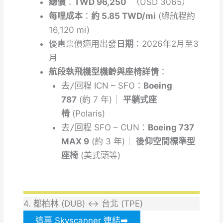
總價
：
TWD 96,250
（USD 3065）
每哩成本
：
約 5.85 TWD/mi
(總航程約
16,120 mi)
優惠票價適用出發
日期
：2026年2月至3
月
航段執飛機型機齡與座椅詳情
：
去/回
程
ICN – SFO：
Boeing
787
(約 7 年)｜
平躺式座
椅
(Polaris)
去/回
程 SFO – CUN：
Boeing 737
MAX 9
(約 3 年)｜
後仰空間標準型
座椅
(美式頭等)
4. 都柏林 (DUB) ↔ 台北 (TPE)
這票 Skyscanner 連結➡️