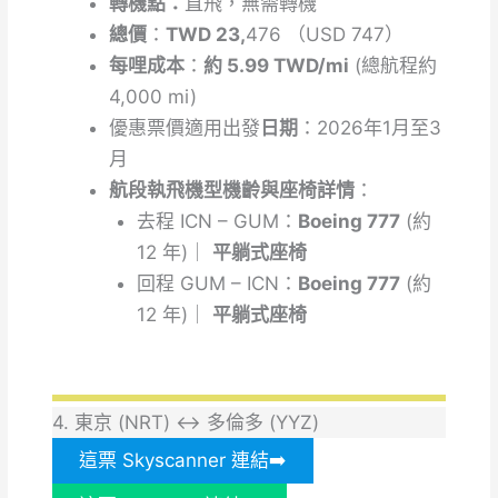
轉機點：
直飛，無需轉機
總價
：
TWD 23,
476 （USD 747）
每哩成本
：
約 5.99 TWD/mi
(總航程約
4,000 mi)
優惠票價適用出發
日期
：2026年1月至3
月
航段執飛機型機齡與座椅詳情
：
去程
ICN – GUM：
Boeing 777
(約
12 年)｜
平躺式座椅
回程
GUM – ICN：
Boeing 777
(約
12 年)｜
平躺式座椅
4. 東京 (NRT) ↔ 多倫多 (YYZ)
這票 Skyscanner 連結➡️