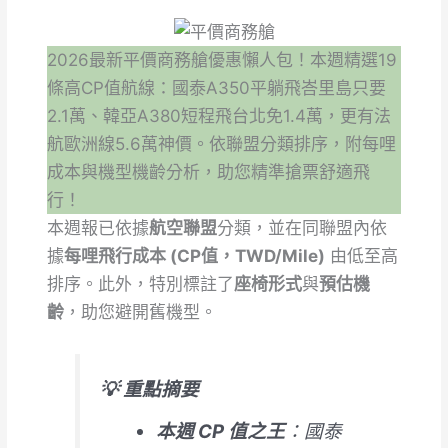
2026最新平價商務艙優惠懶人包！本週精選19
條高CP值航線：國泰A350平躺飛峇里島只要
2.1萬、韓亞A380短程飛台北免1.4萬，更有法
航歐洲線5.6萬神價。依聯盟分類排序，附每哩
成本與機型機齡分析，助您精準搶票舒適飛
行！
本週報已依據
航空聯盟
分類，並在同聯盟內依
據
每哩飛行成本 (CP值，TWD/Mile)
由低至高
排序。此外，特別標註了
座椅形式
與
預估機
齡
，助您避開舊機型。
💡 重點摘要
本週 CP 值之王
：國泰