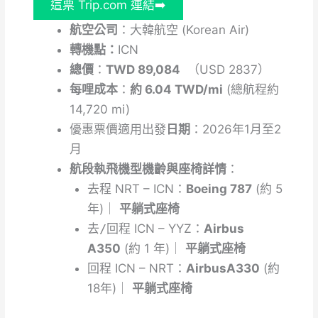
這票 Trip.com 連結➡️
航空公司
：大韓航空 (Korean Air)
轉機點：
ICN
總價
：
TWD 89,084
（USD 2837）
每哩成本
：
約 6.04 TWD/mi
(總航程約
14,720 mi)
優惠票價適用出發
日期
：2026年1月至2
月
航段執飛機型機齡與座椅詳情
：
去程
NRT – ICN：
Boeing 787
(約 5
年)｜
平躺式座椅
去/回程
ICN – YYZ：
Airbus
A350
(約 1 年)｜
平躺式座椅
回程
ICN – NRT：
Airbus
A330
(約
18年)｜
平躺式座椅