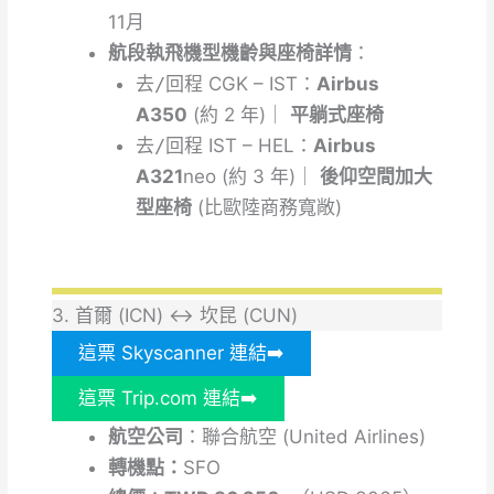
11月
航段執飛機型機齡與座椅詳情
：
去/回程
CGK – IST：
Airbus
A350
(約 2 年)｜
平躺式座椅
去/回程
IST – HEL：
Airbus
A321
neo (約 3 年)｜
後仰空間加大
型座椅
(比歐陸商務寬敞)
3. 首爾 (ICN) ↔ 坎昆 (CUN)
這票 Skyscanner 連結➡️
這票 Trip.com 連結➡️
航空公司
：聯合航空 (United Airlines)
轉機點：
SFO