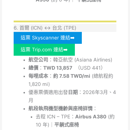
6. 首爾 (ICN) ↔ 台北 (TPE)
這票 Skyscanner 連結➡️
這票 Trip.com 連結➡️
航空公司
：韓亞航空 (Asiana Airlines)
總價
：
TWD 13,857
（USD 441）
每哩成本
：
約 7.58 TWD/mi
(總航程約
1,820 mi)
優惠票價適用出發
日期
：2026年3月、4
月
航段執飛機型機齡與座椅詳情
：
去程
ICN – TPE：
Airbus A380
(約
10 年)｜
平躺式座椅