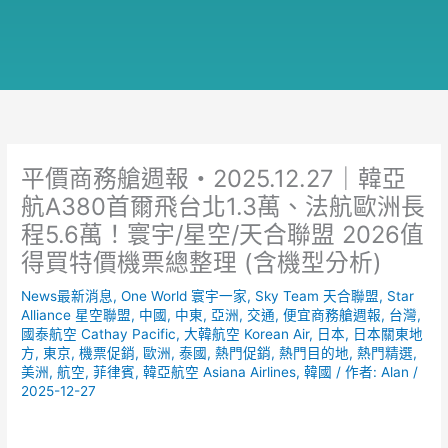
平價商務艙週報・2025.12.27｜韓亞
航A380首爾飛台北1.3萬、法航歐洲長
程5.6萬！寰宇/星空/天合聯盟 2026值
得買特價機票總整理 (含機型分析)
News最新消息
,
One World 寰宇一家
,
Sky Team 天合聯盟
,
Star
Alliance 星空聯盟
,
中國
,
中東
,
亞洲
,
交通
,
便宜商務艙週報
,
台灣
,
國泰航空 Cathay Pacific
,
大韓航空 Korean Air
,
日本
,
日本關東地
方
,
東京
,
機票促銷
,
歐洲
,
泰國
,
熱門促銷
,
熱門目的地
,
熱門精選
,
美洲
,
航空
,
菲律賓
,
韓亞航空 Asiana Airlines
,
韓國
/ 作者:
Alan
/
2025-12-27