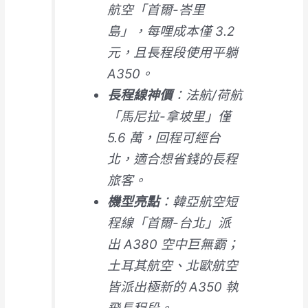
航空「首爾-峇里
島」，每哩成本僅 3.2
元，且長程段使用平躺
A350。
長程線神價
：法航/荷航
「馬尼拉-拿坡里」僅
5.6 萬，回程可經台
北，適合想省錢的長程
旅客。
機型亮點
：韓亞航空短
程線「首爾-台北」派
出 A380 空中巨無霸；
土耳其航空、北歐航空
皆派出極新的 A350 執