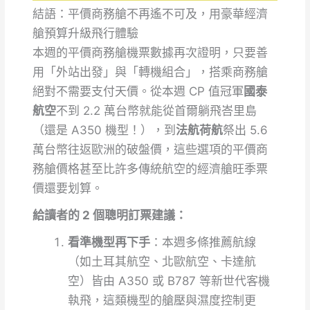
結語：平價商務艙不再遙不可及，用豪華經濟
艙預算升級飛行體驗
本週的平價商務艙機票數據再次證明，只要善
用「外站出發」與「轉機組合」，搭乘商務艙
絕對不需要支付天價。從本週 CP 值冠軍
國泰
航空
不到 2.2 萬台幣就能從首爾躺飛峇里島
（還是 A350 機型！），到
法航荷航
祭出 5.6
萬台幣往返歐洲的破盤價，這些選項的平價商
務艙價格甚至比許多傳統航空的經濟艙旺季票
價還要划算。
給讀者的 2 個聰明訂票建議：
看準機型再下手
：本週多條推薦航線
（如土耳其航空、北歐航空、卡達航
空）皆由 A350 或 B787 等新世代客機
執飛，這類機型的艙壓與濕度控制更