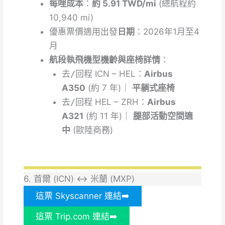
每哩成本
：
約 5.91 TWD/mi
(總航程約
10,940 mi)
優惠票價適用出發
日期
：2026年1月至4
月
航段執飛機型機齡與座椅詳情
：
去/
回
程
ICN – HEL：
Airbus
A350
(約 7 年)｜
平躺式座椅
去/
回
程
HEL – ZRH：
Airbus
A321
(約 11 年)｜
腿部活動空間適
中
(歐陸商務)
6. 首爾 (ICN) ↔ 米蘭 (MXP)
這票 Skyscanner 連結➡️
這票 Trip.com 連結➡️