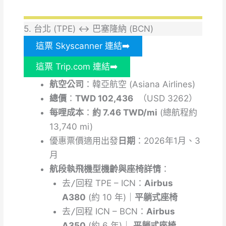
5. 台北 (TPE) ↔ 巴塞隆納 (BCN)
這票 Skyscanner 連結➡️
這票 Trip.com 連結➡️
航空公司
：韓亞航空 (Asiana Airlines)
總價
：
TWD 102,436
（USD 3262）
每哩成本
：
約 7.46 TWD/mi
(總航程約
13,740 mi)
優惠票價適用出發
日期
：2026年1月、3
月
航段執飛機型機齡與座椅詳情
：
去/回程
TPE – ICN：
Airbus
A380
(約 10 年)｜
平躺式座椅
去/回程
ICN – BCN：
Airbus
A350
(約 6 年)｜
平躺式座椅