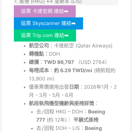
7. 香港 (HKG) ↔ 里斯本 (LIS)
這票 卡達官網 連結➡️
這票 Skyscanner 連結➡️
這票 Trip.com 連結➡️
航空公司
：卡達航空 (Qatar Airways)
轉機點：
DOH
總價
：
TWD 86,797
（USD 2764）
每哩成本
：
約 6.29 TWD/mi
(總航程約
13,800 mi)
優惠票價適用出發
日期
：2026年1月、2
月、3月、5月、6月
航段執飛機型機齡與座椅詳情
：
去/
回
程
HKG – DOH：
Boeing
777
(約 12年)｜
平躺式座椅
去
/回
程
DOH – LIS：
Boeing