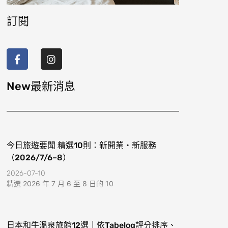
訂閱
F
I
a
n
c
s
e
t
b
a
New最新消息
o
g
o
r
k
a
-
m
f
今日旅遊要聞 精選10則：新開業・新服務
（2026/7/6–8）
2026-07-10
精選 2026 年 7 月 6 至 8 日的 10
日本和牛溫泉旅館12選｜依Tabelog評分排序、