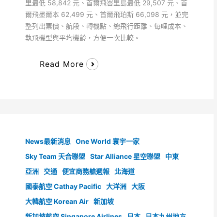
里最低 58,842 元、首爾飛峇里島最低 29,507 元、首
爾飛墨爾本 62,499 元、首爾飛珀斯 66,098 元，並完
整列出票價、航段、轉機點、總飛行距離、每哩成本、
執飛機型與平均機齡，方便一次比較。
Read More
News最新消息
One World 寰宇一家
Sky Team 天合聯盟
Star Alliance 星空聯盟
中東
亞洲
交通
便宜商務艙週報
北海道
國泰航空 Cathay Pacific
大洋洲
大阪
大韓航空 Korean Air
新加坡
新加坡航空 Singapore Airlines
日本
日本九州地方