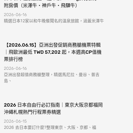
附房價（米澤牛・神戶牛・飛驒牛）
2026-06-16
精選日本12家以和牛晚餐聞名的溫泉旅館，涵蓋米澤牛
【2026.06.15】亞洲出發促銷商務艙機票特輯
｜飛歐洲最低 TWD 57,202 起，本週高CP值機
票排行榜
2026-06-16
亞洲出發超值商務艙整理，精選馬尼拉、曼谷、普吉
島、
2026 日本自由行必訂指南｜東京大阪京都福岡
沖繩札幌熱門行程票券精選
2026-06-15
2026 去日本要訂什麼?整理東京、大阪、京都、福