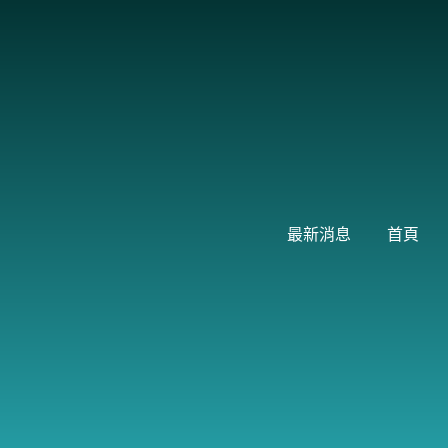
跳
至
主
要
內
容
最新消息
首頁