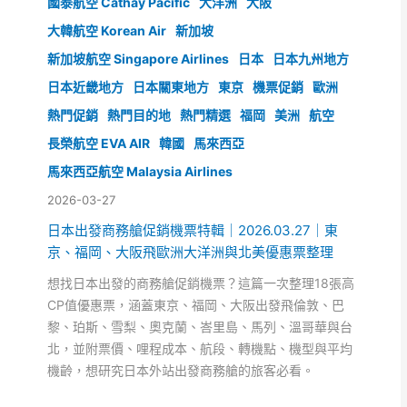
國泰航空 Cathay Pacific
大洋洲
大阪
大韓航空 Korean Air
新加坡
新加坡航空 Singapore Airlines
日本
日本九州地方
日本近畿地方
日本關東地方
東京
機票促銷
歐洲
熱門促銷
熱門目的地
熱門精選
福岡
美洲
航空
長榮航空 EVA AIR
韓國
馬來西亞
馬來西亞航空 Malaysia Airlines
2026-03-27
日本出發商務艙促銷機票特輯｜2026.03.27｜東
京、福岡、大阪飛歐洲大洋洲與北美優惠票整理
想找日本出發的商務艙促銷機票？這篇一次整理18張高
CP值優惠票，涵蓋東京、福岡、大阪出發飛倫敦、巴
黎、珀斯、雪梨、奧克蘭、峇里島、馬列、溫哥華與台
北，並附票價、哩程成本、航段、轉機點、機型與平均
機齡，想研究日本外站出發商務艙的旅客必看。